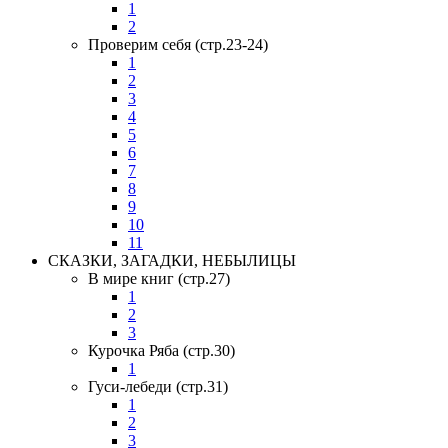
1
2
Проверим себя (стр.23-24)
1
2
3
4
5
6
7
8
9
10
11
СКАЗКИ, ЗАГАДКИ, НЕБЫЛИЦЫ
В мире книг (стр.27)
1
2
3
Курочка Ряба (стр.30)
1
Гуси-лебеди (стр.31)
1
2
3