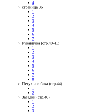
4
страница 36
1
2
3
4
5
6
7
Рукавичка (стр.40-41)
1
2
3
4
5
6
7
8
Петух и собака (стр.44)
1
2
Загадки (стр.46)
1
2
3