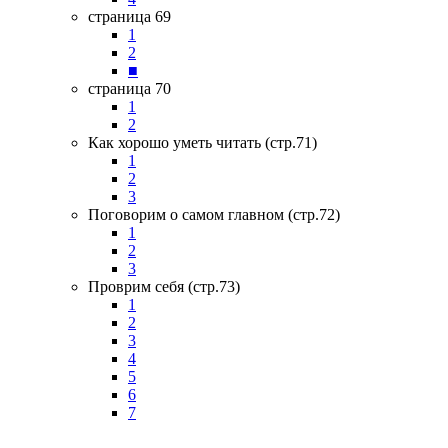
страница 69
1
2
■
страница 70
1
2
Как хорошо уметь читать (стр.71)
1
2
3
Поговорим о самом главном (стр.72)
1
2
3
Проврим себя (стр.73)
1
2
3
4
5
6
7